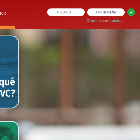
IOR
Olvidé mi contraseña
 qué
IVC?