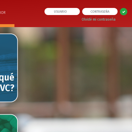
IOR
Olvidé mi contraseña
 qué
IVC?