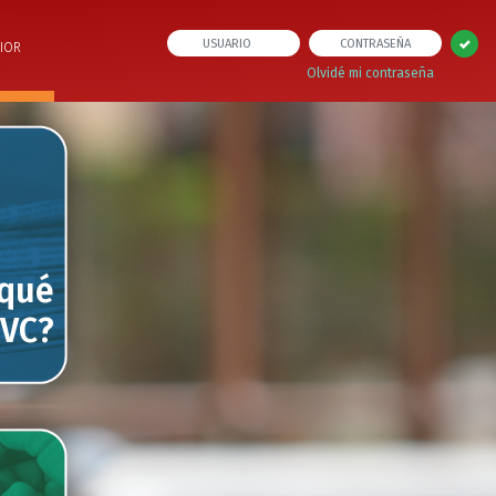
IOR
Olvidé mi contraseña
 qué
IVC?