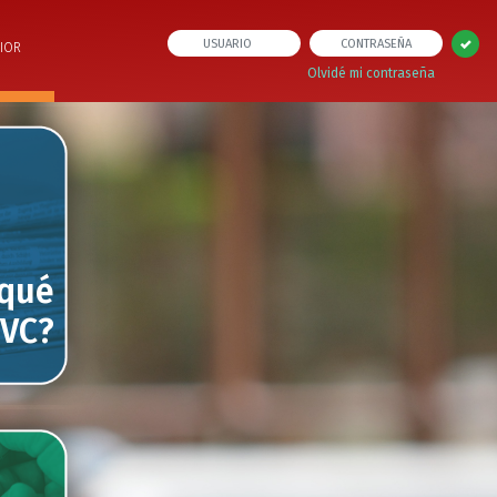
IOR
Olvidé mi contraseña
 qué
IVC?